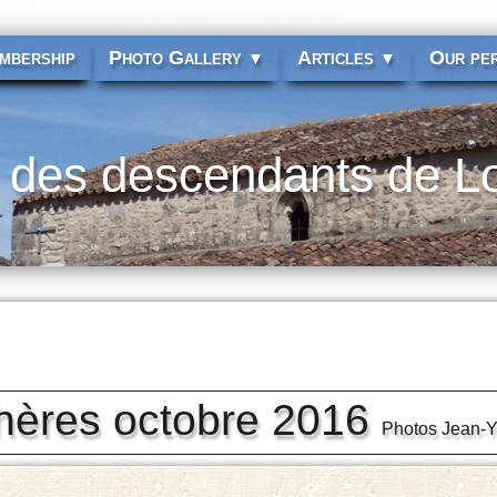
mbership
Photo Gallery
Articles
Our per
▼
▼
 des descendants de L
hères octobre 2016
Photos Jean-Y