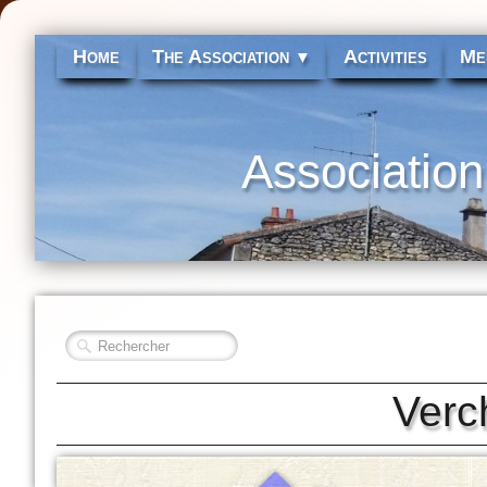
Home
The Association
Activities
Me
▼
Association
Verc