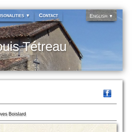
sonalities
Contact
▼
English
▼
ouis Tétreau
ves Boislard