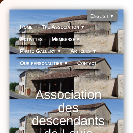
English
▼
Home
The Association
▼
Activities
Membership
Photo Gallery
Articles
▼
▼
Our personalities
Contact
▼
Association
des
descendants