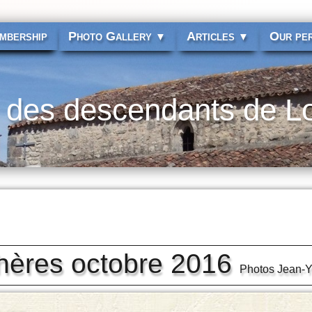
mbership
Photo Gallery
Articles
Our per
▼
▼
 des descendants de L
hères octobre 2016
Photos Jean-Y