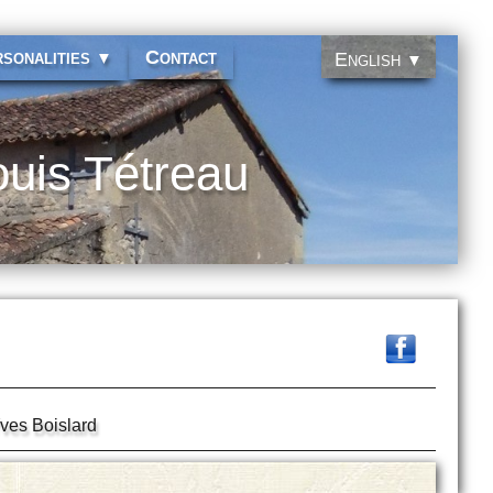
sonalities
Contact
▼
English
▼
ouis Tétreau
ves Boislard