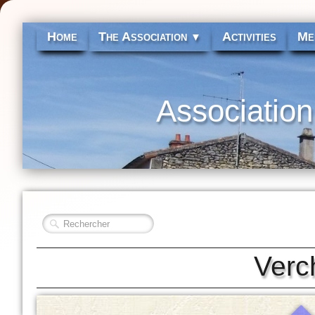
Home
The Association
Activities
Me
▼
Association
Verc