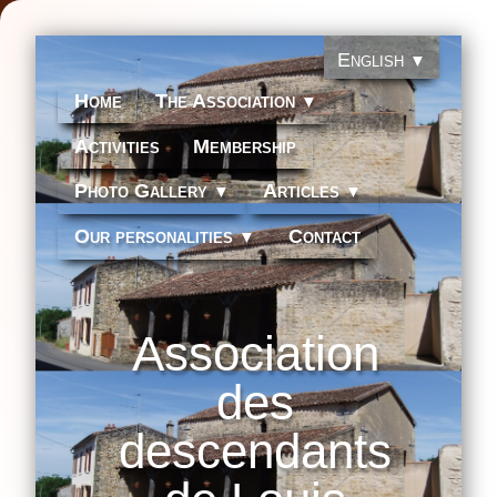
English
▼
Home
The Association
▼
Activities
Membership
Photo Gallery
Articles
▼
▼
Our personalities
Contact
▼
Association
des
descendants